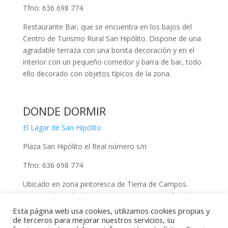
Tfno: 636 698 774
Restaurante Bar, que se encuentra en los bajos del
Centro de Turismo Rural San Hipólito. Dispone de una
agradable terraza con una bonita decoración y en el
interior con un pequeño comedor y barra de bar, todo
ello decorado con objetos típicos de la zona.
DONDE DORMIR
El Lagar de San Hipólito
Plaza San Hipólito el Real número s/n
Tfno: 636 698 774
Ubicado en zona pintoresca de Tierra de Campos.
Dispone de todos los servicios necesarios. Ofrece la
opción de alquilar bicicletas.
Esta página web usa cookies, utilizamos cookies propias y
de terceros para mejorar nuestros servicios, su