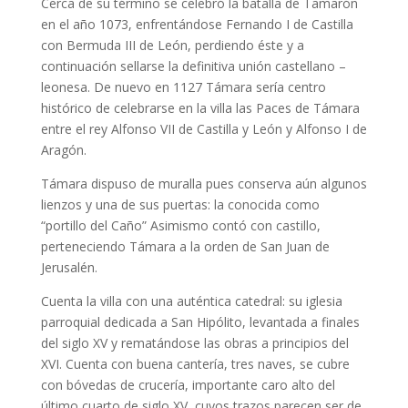
Cerca de su término se celebró la batalla de Tamarón
en el año 1073, enfrentándose Fernando I de Castilla
con Bermuda III de León, perdiendo éste y a
continuación sellarse la definitiva unión castellano –
leonesa. De nuevo en 1127 Támara sería centro
histórico de celebrarse en la villa las Paces de Támara
entre el rey Alfonso VII de Castilla y León y Alfonso I de
Aragón.
Támara dispuso de muralla pues conserva aún algunos
lienzos y una de sus puertas: la conocida como
“portillo del Caño” Asimismo contó con castillo,
perteneciendo Támara a la orden de San Juan de
Jerusalén.
Cuenta la villa con una auténtica catedral: su iglesia
parroquial dedicada a San Hipólito, levantada a finales
del siglo XV y rematándose las obras a principios del
XVI. Cuenta con buena cantería, tres naves, se cubre
con bóvedas de crucería, importante caro alto del
último cuarto de siglo XV, cuyos trazos parecen ser de