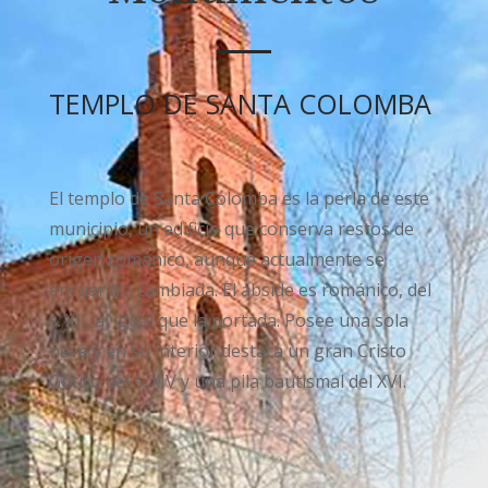
TEMPLO DE SANTA COLOMBA
El templo de Santa Colomba es la perla de este
municipio, un edificio que conserva restos de
origen románico, aunque actualmente se
encuentra cambiada. El ábside es románico, del
s. XII, al igual que la portada. Posee una sola
nave y en su interior destaca un gran Cristo
Gótico del s. XIV y una pila bautismal del XVI.